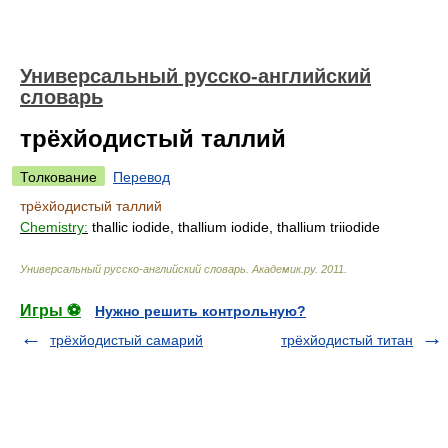
Универсальный русско-английский
словарь
трёхйодистый таллий
Толкование
Перевод
трёхйодистый таллий
Chemistry:
thallic iodide, thallium iodide, thallium triiodide
Универсальный русско-английский словарь
.
Академик.ру
.
2011
.
Игры ⚽
Нужно решить контрольную?
трёхйодистый самарий
трёхйодистый титан